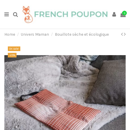
0
Home
Univers Maman
Bouillote sèche et écologique
On sale!
-25%