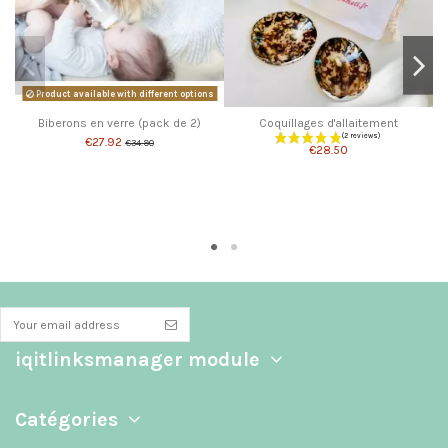
Product available with different options
Biberons en verre (pack de 2)
Coquillages d'allaitement
€27.92
€34.90
€28.50
iqitlinksmanager module
Catégories