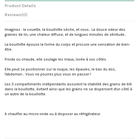
Product Details
Reviews
(0)
Imaginez : la couette, la bouillotte sèche, et vous... La douce odeur des
graines de lin, une chaleur diffuse, et de longues minutes de zénitude...
La bouillotte épouse la forme du corps et procure une sensation de bien-
être.
Froide ou chaude, elle soulage les maux, lovée à vos côtés.
Elle peut se positionner sur la nuque, les épaules, le bas du dos,
l'abdomen… Vous ne pourrez plus vous en passer !
Les 3 compartiments indépendants assurent la stabilité des grains de blé
dans la bouillotte, évitant ainsi que les grains ne se dispersent d'un côté à
un autre de la bouillotte.
A chauffer au micro-onde ou à disposer au réfrigérateur.
Reference
BOUILLOTEORANGE
No reviews
Customers who bought this product also bought: