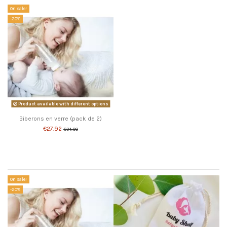
On sale!
-20%
Product available with different options
Biberons en verre (pack de 2)
€27.92
€34.90
Customers who bought this product also bought:
On sale!
-20%