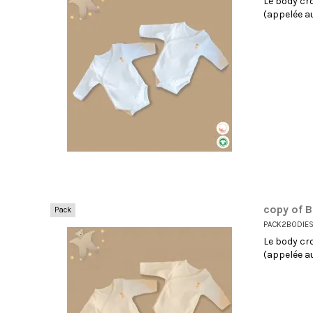
Le body cr
(appelée a
copy of B
Pack
PACK2BODIE
Le body cr
(appelée a