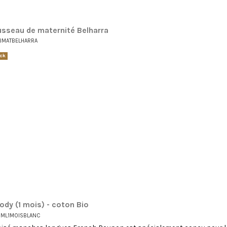
sseau de maternité Belharra
BMATBELHARRA
ck
ody (1 mois) - coton Bio
SML1MOISBLANC