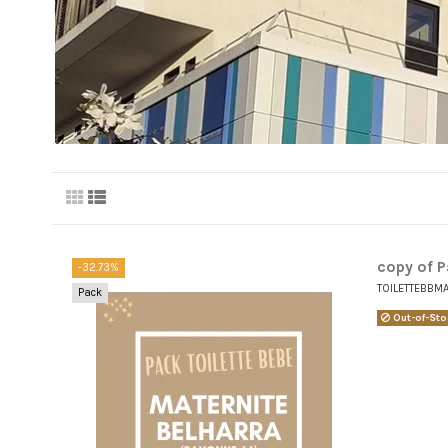
copy of 
-32.73%
TOILETTEBBM
Pack
Out-of-Sto