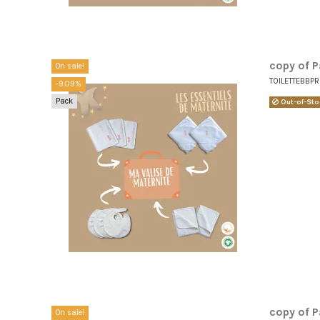
copy of P
On sale!
TOILETTEBBP
-9.09%
Pack
Out-of-Sto
copy of P
On sale!