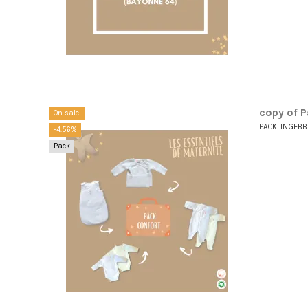
copy of P
On sale!
PACKLINGEB
-4.56%
Pack