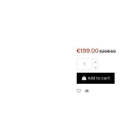
€199.00
€208.50
Add to cart