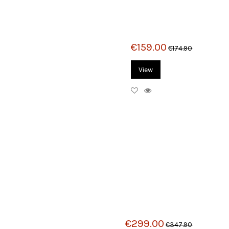
€159.00
€174.90
View
€299.00
€347.90