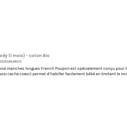
ody (1 mois) - coton Bio
ODIESML1MOIS
oisé manches longues French Poupon est spécialement conçu pour le
ussi cache coeur) permet d’habiller facilement bébé en limitant le n