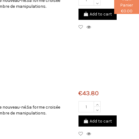
 nouveau-né.Sa forme croisée
Panier
ombre de manipulations.
€0.00
Add to cart
€43.80
 nouveau-né.Sa forme croisée
ombre de manipulations.
Add to cart