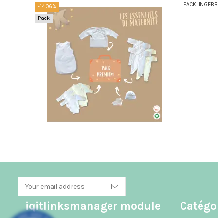
PACKLINGEB
-14.06%
Pack
iqitlinksmanager module
Catégo