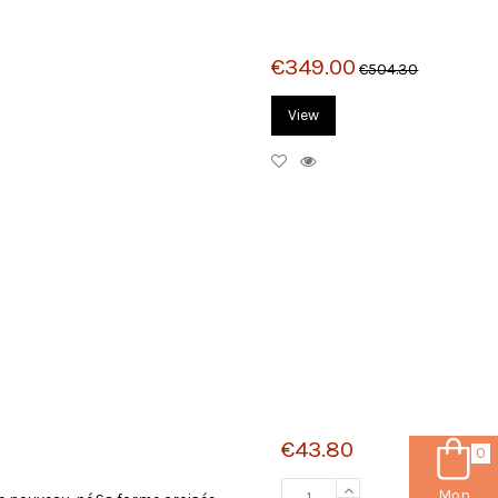
€349.00
€504.30
View
€43.80
0
Mon