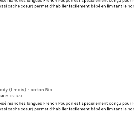
oisé manches longues French Poupon est spécialement conçu pour le
ussi cache coeur) permet d’habiller facilement bébé en limitant le n
ody (1 mois) - coton Bio
SML1MOISECRU
oisé manches longues French Poupon est spécialement conçu pour le
ussi cache coeur) permet d’habiller facilement bébé en limitant le n