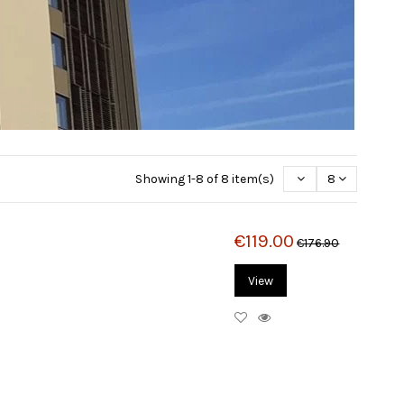
Showing 1-8 of 8 item(s)
8
€119.00
€176.90
View