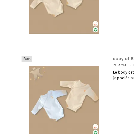
copy of B
Pack
PACKMIXTE2B
Le body cr
(appelée a