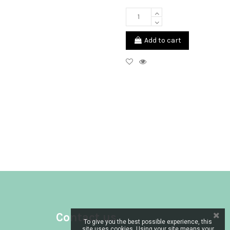
Add to cart
Contact us
To give you the best possible experience, this
site uses cookies. Using your site means your