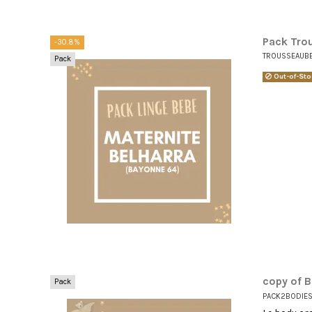
Pack Trou
-30.8%
TROUSSEAUB
Pack
Out-of-Sto
copy of B
Pack
PACK2BODIE