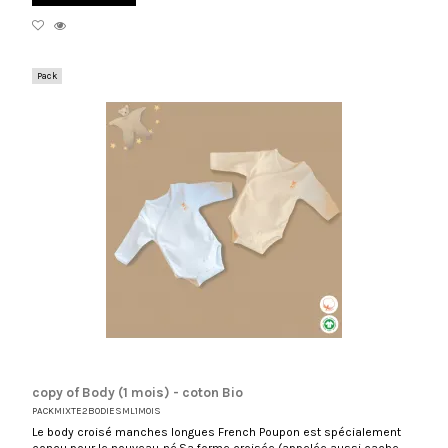
Pack
copy of Body (1 mois) - coton Bio
PACKMIXTE2BODIESML1MOIS
Le body croisé manches longues French Poupon est spécialement
conçu pour le nouveau-né.Sa forme croisée (appelée aussi cache