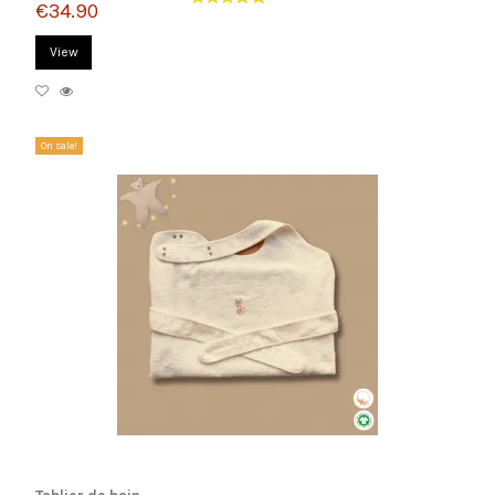
€34.90
View
On sale!