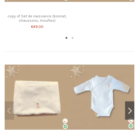
copy of Set de naissance (bonnet,
chaussons, moufles)
€49.00
Customers who bought this product also bought:
On