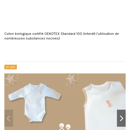
Coton biologique certifié OEKOTEX Standard 100 (interdit l’utilisation de
nombreuses substances nocives)
Reference
FP-8055-1 BLANC
No reviews
REVIEWS ABOUT THIS PRODUCT
You might also like
10
On sale!
/10
SHOW ATTESTATION
Based on 1 review
SIMOND J.
Published 31/10/2021 à 18:51
(Order date: 21/10/2021)
Super produit et très belle qualité ! conforme au visuel et à la
description