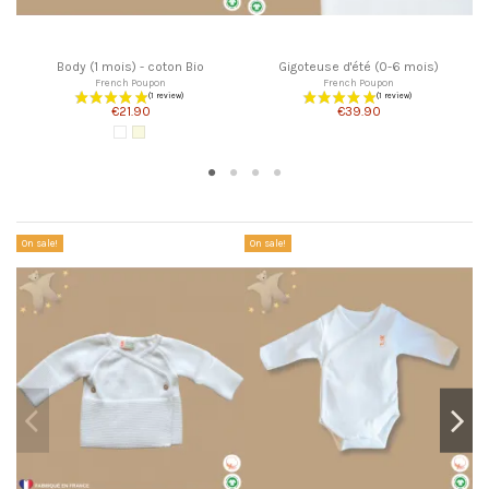
Body (1 mois) - coton Bio
Gigoteuse d'été (0-6 mois)
French Poupon
French Poupon
€21.90
€39.90
White
Écru
Customers who bought this product also bought:
On sale!
On sale!
On