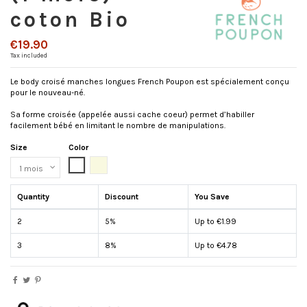
coton Bio
€19.90
Tax included
Le body croisé manches longues French Poupon est spécialement conçu
pour le nouveau-né.
Sa forme croisée (appelée aussi cache coeur) permet d’habiller
facilement bébé en limitant le nombre de manipulations.
Size
Color
White
Écru
Quantity
Discount
You Save
2
5%
Up to €1.99
3
8%
Up to €4.78