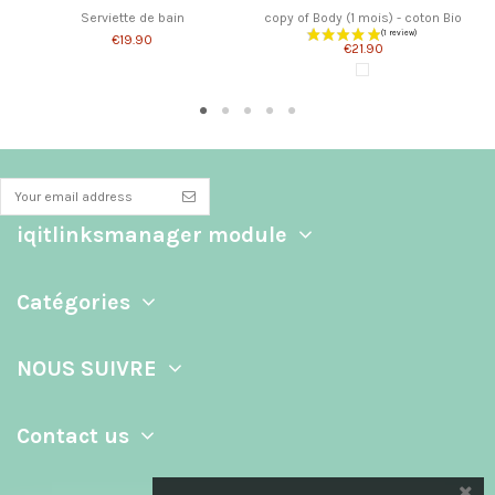
Serviette de bain
copy of Body (1 mois) - coton Bio
c
€19.90
€21.90
White
iqitlinksmanager module
Catégories
NOUS SUIVRE
Contact us