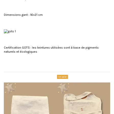
Dimensions gant : 16×21 cm
Certification GOTS : les teintures utilisées sont à base de pigments
naturels et écologiques
Reference
FP-3000 BLANC
No reviews
REVIEWS ABOUT THIS PRODUCT
You might also like
10
On sale!
On
/10
SHOW ATTESTATION
Based on 1 review
Clémence p.