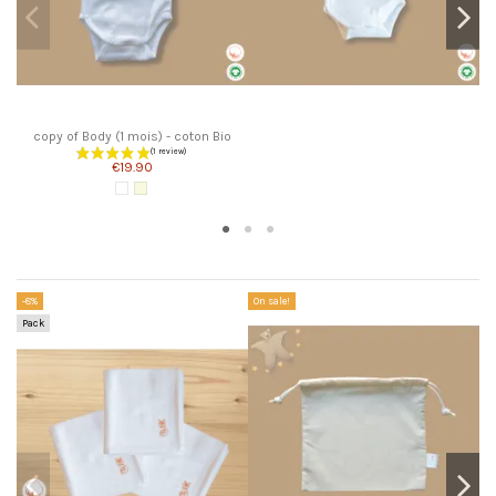
copy of Body (1 mois) - coton Bio
€19.90
White
Écru
Customers who bought this product also bought:
-8%
On sale!
Pack