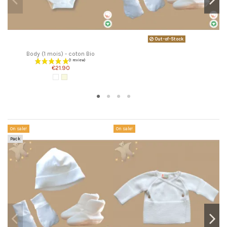
Out-of-Stock
Body (1 mois) - coton Bio
€21.90
White
Écru
Customers who bought this product also bought:
On sale!
On sale!
Pack