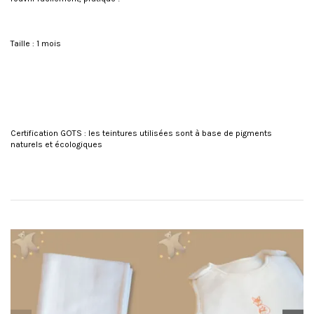
Taille : 1 mois
Certification GOTS : les teintures utilisées sont à base de pigments
naturels et écologiques
Reference
FP-8000-6 BLANC
No reviews
Availability date:
2021-04-11
REVIEWS ABOUT THIS PRODUCT
You might also like
10
/10
SHOW ATTESTATION
Based on 2 reviews
Clémence p.