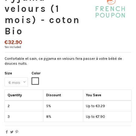
velours (1
mois) - coton
Bio
€32.90
Tax included
Confortable et sain, ce pyjama en velours fera passer à votre bébé de
douces nuits.
Size
Color
White
Quantity
Discount
You Save
2
5%
Up to €3.29
3
8%
Up to €7.90