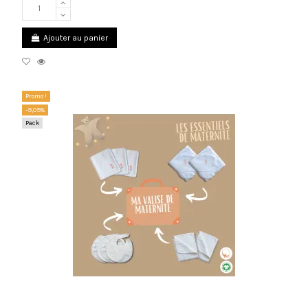
Ajouter au panier
Promo !
-9,09%
Pack