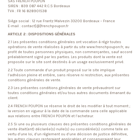
SAS FRENCH POUPON
SIREN : 839 087 442 R.C.S Bordeaux
TVA : FR 16 828901538
Siège social : 12 rue Frantz Malvezin 33200 Bordeaux – France
E-mail : contact[@]frenchpoupon.fr
ARTICLE 2 : DISPOSITIONS GÉNÉRALES
2.1 Les présentes conditions générales ont vocation à régir toutes
opérations de vente réalisées à partir du site www.frenchpoupon.fr, au
profit de toutes personnes physiques, non commerçantes, sauf accord
préalablement signé par les parties. Les produits dont la vente est
proposée sur le site sont destinés à un usage exclusivement privé.
2.2 Toute commande d’un produit proposé sur le site implique
l’adhésion pleine et entière, sans réserve ni restriction, aux présentes
conditions générales de vente.
2.3 Les présentes conditions générales de vente prévaudront sur
toutes conditions générales et/ou tous autres documents émanant du
client.
2.4 FRENCH POUPON se réserve le droit de les modifier à tout moment ;
la version en vigueur à la date de la commande sera celle applicable
aux relations entre FRENCH POUPON et l’acheteur.
2.5 Si une ou plusieurs clauses des présentes conditions générales de
vente était(ent) déclarée(s) nulle(s) ou considérée(s) comme telle en
vertu d’une loi, d’un règlement ou d’une décision de justice définitive,
les autres clauses resteraient applicables et conserveraient leur