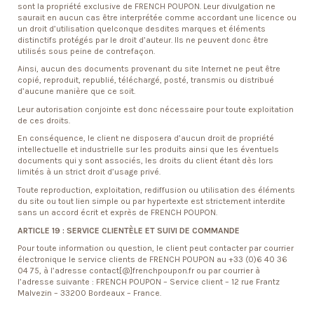
sont la propriété exclusive de FRENCH POUPON. Leur divulgation ne
saurait en aucun cas être interprétée comme accordant une licence ou
un droit d’utilisation quelconque desdites marques et éléments
distinctifs protégés par le droit d’auteur. Ils ne peuvent donc être
utilisés sous peine de contrefaçon.
Ainsi, aucun des documents provenant du site Internet ne peut être
copié, reproduit, republié, téléchargé, posté, transmis ou distribué
d’aucune manière que ce soit.
Leur autorisation conjointe est donc nécessaire pour toute exploitation
de ces droits.
En conséquence, le client ne disposera d’aucun droit de propriété
intellectuelle et industrielle sur les produits ainsi que les éventuels
documents qui y sont associés, les droits du client étant dès lors
limités à un strict droit d’usage privé.
Toute reproduction, exploitation, rediffusion ou utilisation des éléments
du site ou tout lien simple ou par hypertexte est strictement interdite
sans un accord écrit et exprès de FRENCH POUPON.
ARTICLE 19 : SERVICE CLIENTÈLE ET SUIVI DE COMMANDE
Pour toute information ou question, le client peut contacter par courrier
électronique le service clients de FRENCH POUPON au +33 (0)6 40 36
04 75, à l’adresse contact[@]frenchpoupon.fr ou par courrier à
l’adresse suivante : FRENCH POUPON – Service client – 12 rue Frantz
Malvezin – 33200 Bordeaux – France.