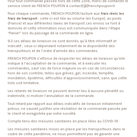
Pour tout commande passée hors de cette Zone, merci de contacter le
service client de FRENCH POUPON à contact[@]frenchpoupon.fr.
Pour chaque commande, FRENCH POUPON facture aux
frais réels les
frais de transport
: celle-ci est liée au volume (en Europe), au poids
(France) et aux différentes taxes de transport. Les envois se font à
domicile et cette information vous est communiquée dans l’étape
“Panier” lors du passage de la commande en ligne.
9.2 Les délais de livraison ne sont donnés qu’à titre informatif et
indicatif ; ceux-ci dépendant notamment de la disponibilité des
transporteurs et de l’ordre d’arrivée des commandes.
FRENCH POUPON s’efforce de respecter les délais de livraison qu’elle
indique à l’acceptation de la commande, et à exécuter les
commandes, sauf cas de force majeure ou en cas de circonstances
hors de son contrôle, telles que grèves, gel, incendie, tempête,
inondation, épidémie, difficultés d’approvisionnement, sans que cette
liste soit limitative.
Les retards de livraison ne peuvent donner lieu à aucune pénalité ou
indemnité, ni motiver l’annulation de la commande.
Tout retard par rapport aux délais indicatifs de livraison initialement
prévus, ne saurait justifier une résiliation de la commande passée par
le client et enregistrée par notre société.
Compte-tenu des mesures sanitaires en place liées au COVID-19 :
Les mesures sanitaires mises en place par les transporteurs dans le
cadre de cette pandémie, ne nous permettent pas de garantir une