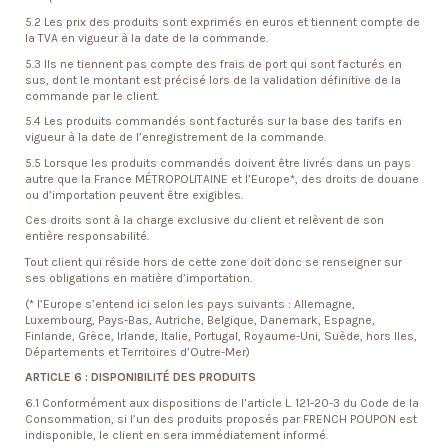
5.2 Les prix des produits sont exprimés en euros et tiennent compte de
la TVA en vigueur à la date de la commande.
5.3 Ils ne tiennent pas compte des frais de port qui sont facturés en
sus, dont le montant est précisé lors de la validation définitive de la
commande par le client.
5.4 Les produits commandés sont facturés sur la base des tarifs en
vigueur à la date de l’enregistrement de la commande.
5.5 Lorsque les produits commandés doivent être livrés dans un pays
autre que la France MÉTROPOLITAINE et l’Europe*, des droits de douane
ou d’importation peuvent être exigibles.
Ces droits sont à la charge exclusive du client et relèvent de son
entière responsabilité.
Tout client qui réside hors de cette zone doit donc se renseigner sur
ses obligations en matière d’importation.
(* l’Europe s’entend ici selon les pays suivants : Allemagne,
Luxembourg, Pays-Bas, Autriche, Belgique, Danemark, Espagne,
Finlande, Grèce, Irlande, Italie, Portugal, Royaume-Uni, Suède, hors Iles,
Départements et Territoires d’Outre-Mer)
ARTICLE 6 : DISPONIBILITÉ DES PRODUITS
6.1 Conformément aux dispositions de l’article L. 121-20-3 du Code de la
Consommation, si l’un des produits proposés par FRENCH POUPON est
indisponible, le client en sera immédiatement informé.