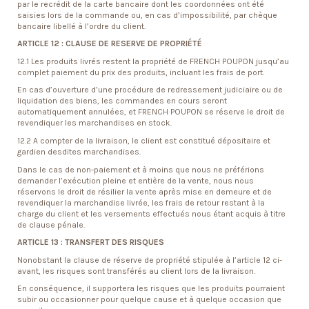
par le recrédit de la carte bancaire dont les coordonnées ont été
saisies lors de la commande ou, en cas d’impossibilité, par chèque
bancaire libellé à l’ordre du client.
ARTICLE 12 : CLAUSE DE RESERVE DE PROPRIÉTÉ
12.1 Les produits livrés restent la propriété de FRENCH POUPON jusqu’au
complet paiement du prix des produits, incluant les frais de port.
En cas d’ouverture d’une procédure de redressement judiciaire ou de
liquidation des biens, les commandes en cours seront
automatiquement annulées, et FRENCH POUPON se réserve le droit de
revendiquer les marchandises en stock.
12.2 A compter de la livraison, le client est constitué dépositaire et
gardien desdites marchandises.
Dans le cas de non-paiement et à moins que nous ne préférions
demander l’exécution pleine et entière de la vente, nous nous
réservons le droit de résilier la vente après mise en demeure et de
revendiquer la marchandise livrée, les frais de retour restant à la
charge du client et les versements effectués nous étant acquis à titre
de clause pénale.
ARTICLE 13 : TRANSFERT DES RISQUES
Nonobstant la clause de réserve de propriété stipulée à l’article 12 ci-
avant, les risques sont transférés au client lors de la livraison.
En conséquence, il supportera les risques que les produits pourraient
subir ou occasionner pour quelque cause et à quelque occasion que