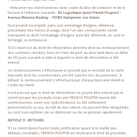
– Retourner les marchandises avec copie du Bon de Livraison et de la
facture à l’adresse suivante :
Bx Logistique (pour French Poupon) -
Avenue Maurice Boukay - 70180 Dampierre-sur-Salon
Tout produit incomplet, sans son emballage d'origine, détérioré,
présentant des traces d’usage, dont l’un des composants serait
manquant ou dont l’emballage d’origine aura été détérioré, ne sera ni
échangé, ni remboursé.
10.3 L’exercice du droit de rétractation donnera droit au remboursement
des sommes versées, hors les frais de port, au plus tard dans un délai
de 30 jours suivant la date à laquelle le droit de rétractation a été
exercé.
Ce remboursement s’effectuera en priorité par le recrédit de la carte
bancaire dont les coordonnées ont été saisies lors du paiement ; à
défaut, le remboursement s’effectuera par chèque bancaire libellé à
l’ordre du client.
Il est précisé que le droit de rétractation ne pourra être exercé par le
client lorsque les produits livrés par FRENCH POUPON auront été
confectionnés selon ses spécifications ou été nettement
personnalisés ou qui, du fait de leur nature, ne peuvent être réexpédiés
ou sont susceptibles de se détériorer ou de se périmer rapidement.
ARTICLE 11 : RETOURS
11.1 Le client devra fournir toute justification quant à la réalité des
défauts constatés, FRENCH POUPON se réservant le droit de procéder,