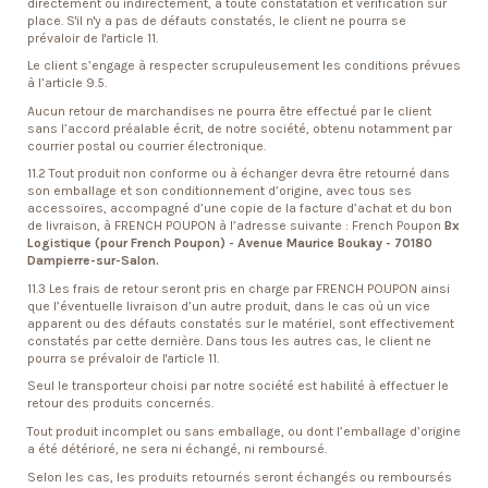
directement ou indirectement, à toute constatation et vérification sur
place. S'il n'y a pas de défauts constatés, le client ne pourra se
prévaloir de l'article 11.
Le client s’engage à respecter scrupuleusement les conditions prévues
à l’article 9.5.
Aucun retour de marchandises ne pourra être effectué par le client
sans l’accord préalable écrit, de notre société, obtenu notamment par
courrier postal ou courrier électronique.
11.2 Tout produit non conforme ou à échanger devra être retourné dans
son emballage et son conditionnement d’origine, avec tous ses
accessoires, accompagné d’une copie de la facture d’achat et du bon
de livraison, à FRENCH POUPON à l’adresse suivante : French Poupon
Bx
Logistique (pour French Poupon)
- Avenue Maurice Boukay - 70180
Dampierre-sur-Salon.
11.3 Les frais de retour seront pris en charge par FRENCH POUPON ainsi
que l’éventuelle livraison d’un autre produit, dans le cas où un vice
apparent ou des défauts constatés sur le matériel, sont effectivement
constatés par cette dernière. Dans tous les autres cas, le client ne
pourra se prévaloir de l'article 11.
Seul le transporteur choisi par notre société est habilité à effectuer le
retour des produits concernés.
Tout produit incomplet ou sans emballage, ou dont l’emballage d’origine
a été détérioré, ne sera ni échangé, ni remboursé.
Selon les cas, les produits retournés seront échangés ou remboursés