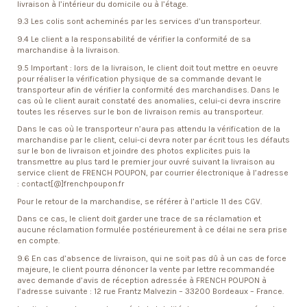
livraison à l’intérieur du domicile ou à l’étage.
9.3 Les colis sont acheminés par les services d’un transporteur.
9.4 Le client a la responsabilité de vérifier la conformité de sa
marchandise à la livraison.
9.5 Important : lors de la livraison, le client doit tout mettre en oeuvre
pour réaliser la vérification physique de sa commande devant le
transporteur afin de vérifier la conformité des marchandises. Dans le
cas où le client aurait constaté des anomalies, celui-ci devra inscrire
toutes les réserves sur le bon de livraison remis au transporteur.
Dans le cas où le transporteur n’aura pas attendu la vérification de la
marchandise par le client, celui-ci devra noter par écrit tous les défauts
sur le bon de livraison et joindre des photos explicites puis la
transmettre au plus tard le premier jour ouvré suivant la livraison au
service client de FRENCH POUPON, par courrier électronique à l’adresse
: contact[@]frenchpoupon.fr
Pour le retour de la marchandise, se référer à l’article 11 des CGV.
Dans ce cas, le client doit garder une trace de sa réclamation et
aucune réclamation formulée postérieurement à ce délai ne sera prise
en compte.
9.6 En cas d’absence de livraison, qui ne soit pas dû à un cas de force
majeure, le client pourra dénoncer la vente par lettre recommandée
avec demande d’avis de réception adressée à FRENCH POUPON à
l’adresse suivante : 12 rue Frantz Malvezin – 33200 Bordeaux – France.