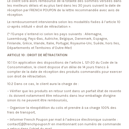
Le client sera alors remboursé de la totalité des sommes versées dans
les meilleurs délais et au plus tard dans les 30 jours suivant la date de
réception par FRENCH POUPON de la lettre recommandée avec avis de
réception.
Le remboursement interviendra selon les modalités fixées à l’article 10
ci-après intitulé « droit de rétractation ».
(* l’Europe s’entend ici selon les pays suivants : Allemagne,
Luxembourg, Pays-Bas, Autriche, Belgique, Danemark, Espagne,
Finlande, Grèce, Irlande, Italie, Portugal, Royaume-Uni, Suède, hors Iles,
Départements et Territoires d’Outre-Mer)
ARTICLE 10 : DROIT DE RÉTRACTATION
10.1 En application des dispositions de l’article L. 121-20 du Code de la
Consommation, le client dispose d’un délai de 14 jours francs à
compter de la date de réception des produits commandés pour exercer
son droit de rétractation.
10.2 Dans ce cas, le client aura la charge de :
– Vérifier que les produits en retour sont dans un parfait état de revente
: ils doivent notamment être retournés dans leur emballage d'origine
sinon ils ne peuvent être remboursés,
– Organiser la réexpédition du colis et prendre à sa charge 100% des
frais de transport,
– Informer French Poupon par mail à l’adresse électronique suivante :
contact[@]frenchpoupon.fr en mentionnant son numéro de commande
+ retour dans l’objet du mail