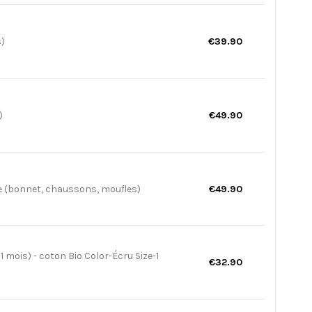
s)
€39.90
)
€49.90
e (bonnet, chaussons, moufles)
€49.90
1 mois) - coton Bio Color-Écru Size-1
€32.90