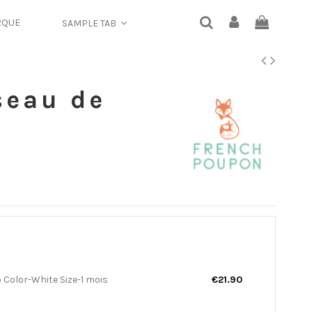
RQUE
SAMPLE TAB
seau de
o Color-White Size-1 mois
€21.90