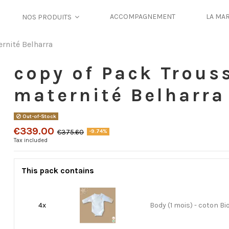
ACCOMPAGNEMENT
LA MA
NOS PRODUITS
rnité Belharra
copy of Pack Trous
maternité Belharra
Out-of-Stock
€339.00
€375.60
-9.74%
Tax included
This pack contains
4x
Body (1 mois) - coton Bi