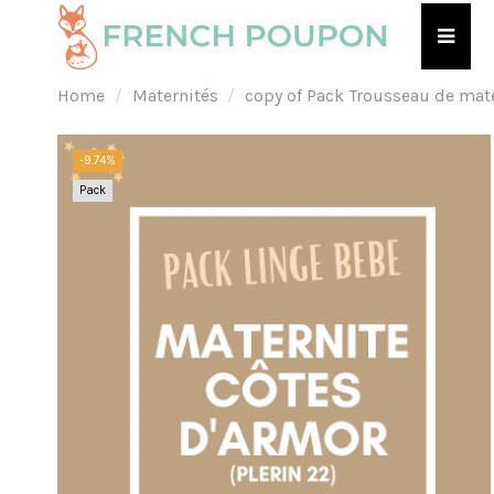
Home
Maternités
copy of Pack Trousseau de mate
-9.74%
Pack