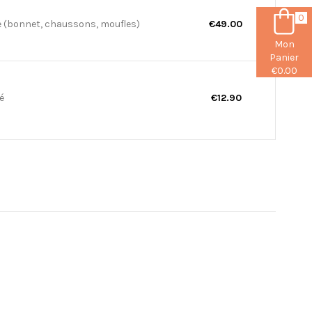
0
e (bonnet, chaussons, moufles)
€49.00
Mon
Panier
€0.00
é
€12.90