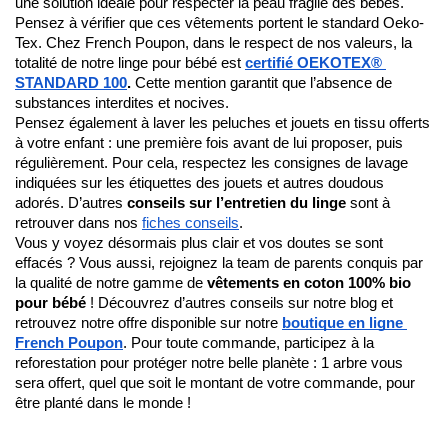
une solution idéale pour respecter la peau fragile des bébés. 
Pensez à vérifier que ces vêtements portent le standard Oeko-
Tex. Chez French Poupon, dans le respect de nos valeurs, la 
totalité de notre linge pour bébé est 
certifié OEKOTEX® 
STANDARD 100
. 
Cette mention garantit que l’absence de 
substances interdites et nocives. 
Pensez également à laver les peluches et jouets en tissu offerts 
à votre enfant : une première fois avant de lui proposer, puis 
régulièrement. Pour cela, respectez les consignes de lavage 
indiquées sur les étiquettes des jouets et autres doudous 
adorés. D’autres 
conseils sur l’entretien du linge
 sont à 
retrouver dans nos 
fiches conseils
.
Vous y voyez désormais plus clair et vos doutes se sont 
effacés ? Vous aussi, rejoignez la team de parents conquis par 
la qualité de notre gamme de 
vêtements en coton 100% bio 
pour bébé
 ! Découvrez d’autres conseils sur notre blog et 
retrouvez notre offre disponible sur notre
boutique en ligne 
French Poupon
. Pour toute commande, participez à la 
reforestation pour protéger notre belle planète : 1 arbre vous 
sera offert, quel que soit le montant de votre commande, pour 
être planté dans le monde !