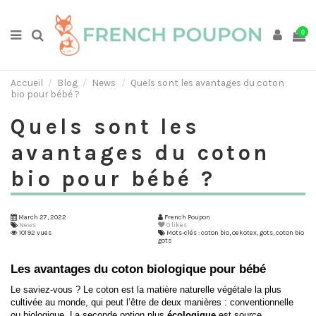
0
Accueil
Blog
News
Quels sont les avantages du coton
bio pour bébé ?
Quels sont les
avantages du coton
bio pour bébé ?
March 27, 2022
French Poupon
News
0
likes
10192 vues
Mots-clés : coton bio, oekotex, gots, coton bio
gots
Les avantages du coton biologique pour bébé
Le saviez-vous ? Le coton est la matière naturelle végétale la plus 
cultivée au monde, qui peut l’être de deux manières : conventionnelle 
ou biologique. La seconde option plus
 écologique 
est source 