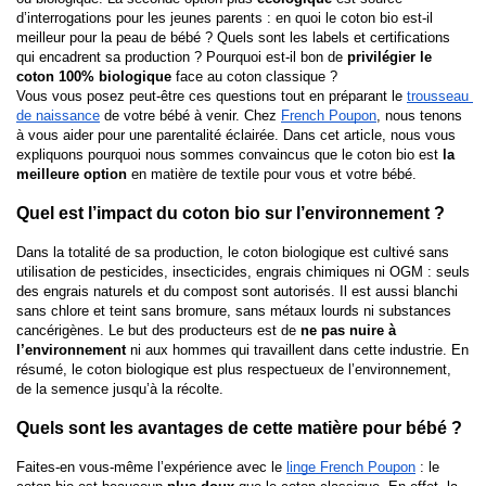
d’interrogations pour les jeunes parents : en quoi le coton bio est-il 
meilleur pour la peau de bébé ? Quels sont les labels et certifications 
qui encadrent sa production ? Pourquoi est-il bon de 
privilégier le 
coton 100% biologique
 face au coton classique ?
Vous vous posez peut-être ces questions tout en préparant le 
trousseau 
de naissance
 de votre bébé à venir. Chez
French Poupon
, nous tenons 
à vous aider pour une parentalité éclairée. Dans cet article, nous vous 
expliquons pourquoi nous sommes convaincus que le coton bio est 
la 
meilleure option
 en matière de textile pour vous et votre bébé.
Quel est l’impact du coton bio sur l’environnement ?
Dans la totalité de sa production, le coton biologique est cultivé sans 
utilisation de pesticides, insecticides, engrais chimiques ni OGM : seuls 
des engrais naturels et du compost sont autorisés. Il est aussi blanchi 
sans chlore et teint sans bromure, sans métaux lourds ni substances 
cancérigènes. Le but des producteurs est de 
ne pas nuire à 
l’environnement
 ni aux hommes qui travaillent dans cette industrie. En 
résumé, le coton biologique est plus respectueux de l’environnement, 
de la semence jusqu’à la récolte.
Quels sont les avantages de cette matière pour bébé ?
Faites-en vous-même l’expérience avec le 
linge French Poupon
 : le 