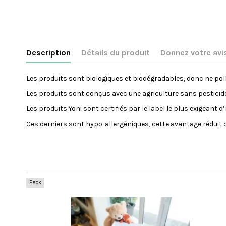
Description
Détails du produit
Donnez votre avi
Les produits sont biologiques et biodégradables, donc ne poll
Les produits sont conçus avec une agriculture sans pesticide
Les produits Yoni sont certifiés par le label le plus exigeant
Ces derniers sont hypo-allergéniques, cette avantage réduit do
Référence
SERVIETTESHYGIENIQUESYONITAILLEL
Pas encore d'avis sur ce produit
Date de disponibilité:
2020-11-30
Les clients qui ont acheté ce produit ont également 
Pack