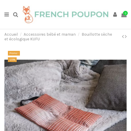
0
Accueil
Accessoires bébé et maman
Bouillotte sèche
et écologique KUFU
Promo !
-25%