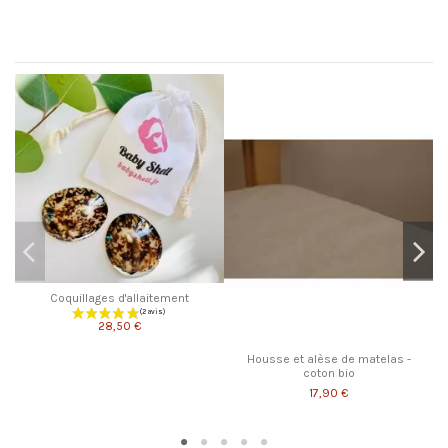
Les clients qui ont acheté ce produit ont également acheté...
Pr
Coquillages d'allaitement
28,50 €
Housse et alèse de matelas -
coton bio
17,90 €