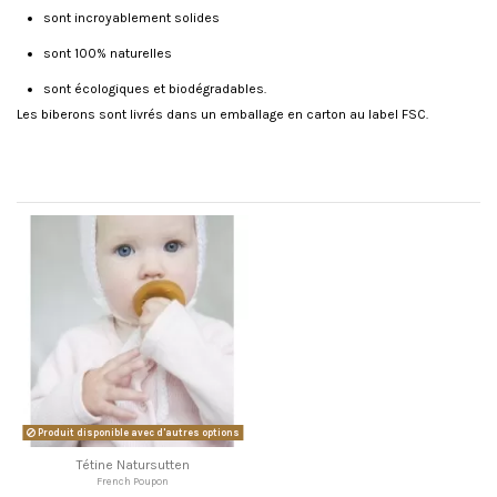
sont incroyablement solides
sont 100% naturelles
sont écologiques et biodégradables.
Les biberons sont livrés dans un emballage en carton au label FSC.
Référence
BIBNATURGRAND
Pas encore d'avis sur ce produit
Date de disponibilité:
2020-11-30
Vous pourriez aussi aimer
Produit disponible avec d'autres options
Tétine Natursutten
French Poupon