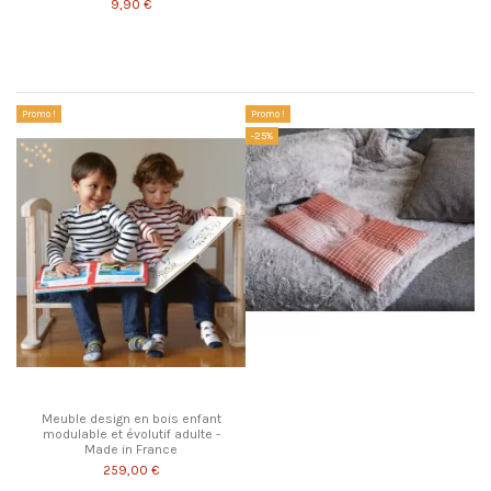
9,90 €
Les clients qui ont acheté ce produit ont également acheté...
Promo !
Promo !
-25%
Meuble design en bois enfant
modulable et évolutif adulte -
Made in France
259,00 €