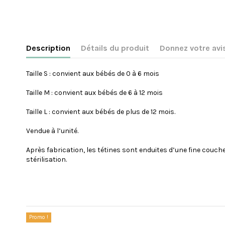
Description
Détails du produit
Donnez votre avi
Taille S : convient aux bébés de 0 à 6 mois
Taille M : convient aux bébés de 6 à 12 mois
Taille L : convient aux bébés de plus de 12 mois.
Vendue à l’unité.
Après fabrication, les tétines sont enduites d’une fine couche
stérilisation.
Référence
SUCNATURM
Pas encore d'avis sur ce produit
Les clients qui ont acheté ce produit ont également 
Promo !