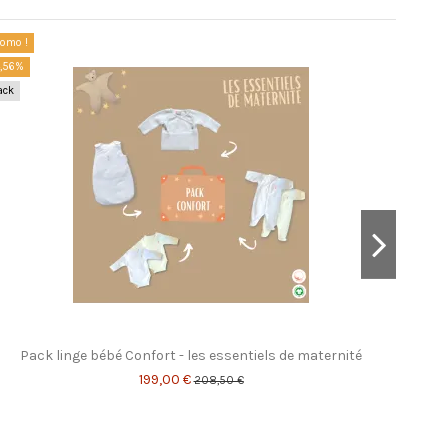
romo !
4,56%
ack
Pack linge bébé Confort - les essentiels de maternité
199,00 €
208,50 €