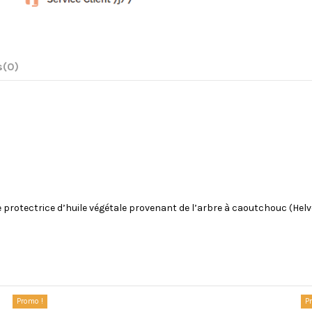
s
(0)
 protectrice d’huile végétale provenant de l’arbre à caoutchouc (Helvea
acheté...
Promo !
P