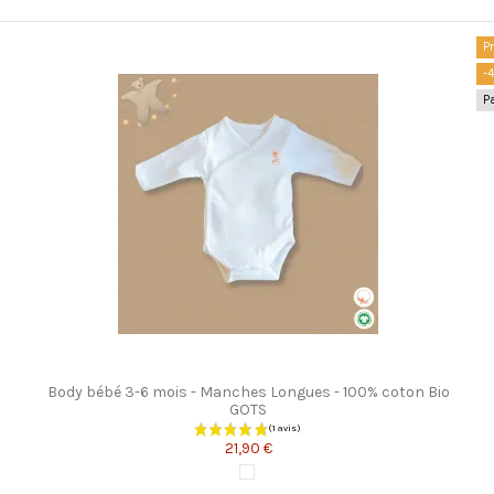
acheté...
P
-
P
Body bébé 3-6 mois - Manches Longues - 100% coton Bio
GOTS
21,90 €
Blanc