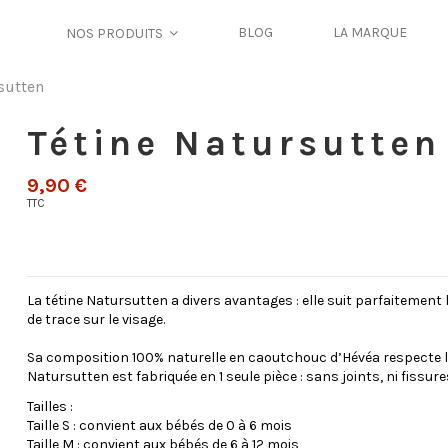
BLOG
LA MARQUE
NOS PRODUITS
sutten
Tétine Natursutten
9,90 €
TTC
La tétine Natursutten a divers avantages : elle suit parfaitemen
de trace sur le visage.
Sa composition 100% naturelle en caoutchouc d’Hévéa respecte l
Natursutten est fabriquée en 1 seule pièce : sans joints, ni fissur
Tailles :
Taille S : convient aux bébés de 0 à 6 mois
Taille M : convient aux bébés de 6 à 12 mois