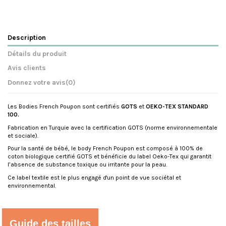
Description
Détails du produit
Avis clients
Donnez votre avis
(0)
Les Bodies French Poupon sont certifiés
GOTS
et
OEKO-TEX STANDARD
100.
Fabrication en Turquie avec la certification GOTS (norme environnementale
et sociale).
Pour la santé de bébé, le body French Poupon est composé à 100% de
coton biologique certifié GOTS et bénéficie du label Oeko-Tex qui garantit
l’absence de substance toxique ou irritante pour la peau.
Ce label textile est le plus engagé d'un point de vue sociétal et
environnemental.
Référence
FP-8050-6 BLANC
Pas encore d'avis sur ce produit
AVIS À PROPOS DU PRODUIT
Guide des tailles