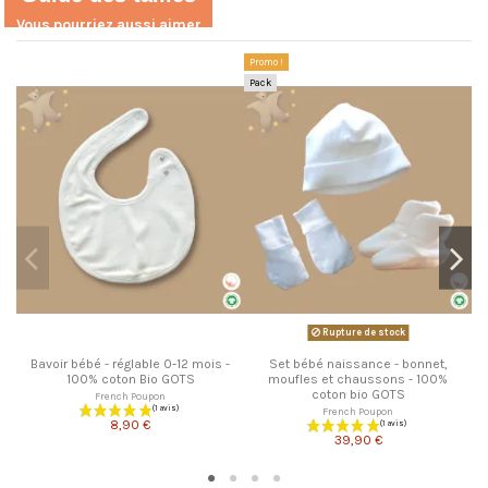
10
Vous pourriez aussi aimer
/10
Promo !
VOIR L'ATTESTATION
Pack
Basé sur 1 avis
Clémence p.
Publié le 10/02/2023 à 16:58
(Date de commande : 31/01/2023)
Très joli, très agréable, de bonne qualité.
Rupture de stock
Bavoir bébé - réglable 0-12 mois -
Set bébé naissance - bonnet,
100% coton Bio GOTS
moufles et chaussons - 100%
coton bio GOTS
French Poupon
French Poupon
8,90 €
39,90 €