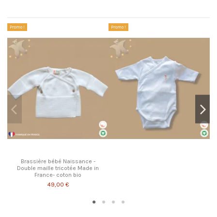
Les clients qui ont acheté ce produit ont également acheté...
Promo !
Promo !
Pr
Brassière bébé Naissance -
Double maille tricotée Made in
France- coton bio
49,00 €
Les clients qui ont acheté ce produit ont également acheté...