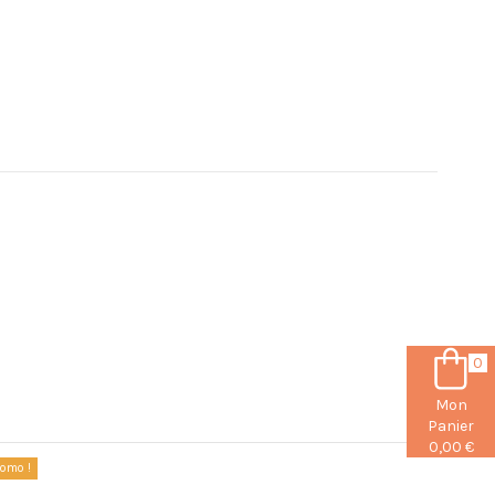
0
Mon
Panier
0,00 €
romo !
Promo !