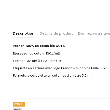
Description
Détails du produit
Donnez votre avi
Pochon 100% en coton bio GOTS
Epaisseur du coton : 130g/m2
Format : 32 cm (L) x 30 cm (H)
Etiquette en satinée avec logo French Poupon de taille 35x
Fermeture cordelette en coton de diamètre 5,5 mm
Référence
POCHONNAISSANCE
Pas encore d'avis sur ce produit
État
Nouveau produit
Les clients qui ont acheté ce produit ont également 
Promo !
Pack