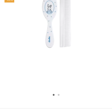
%
acheté...