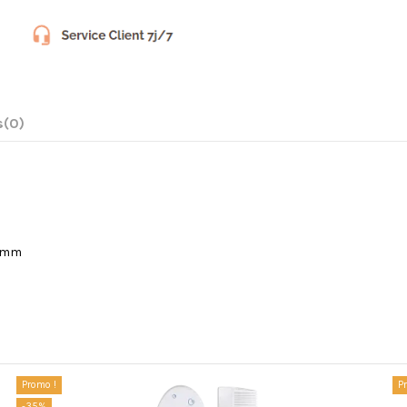
s
(0)
35mm
acheté...
Promo !
P
-35%