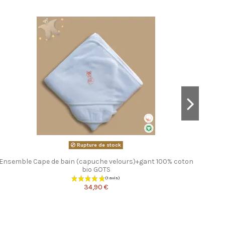
Promo !
Body
Rupture de stock
Ensemble Cape de bain (capuche velours)+gant 100% coton
bio GOTS
34,90 €