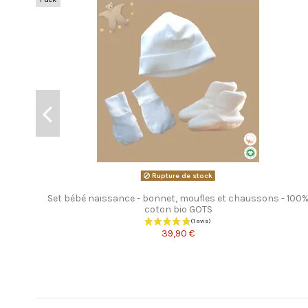
Rupture de stock
Set bébé naissance - bonnet, moufles et chaussons - 100
coton bio GOTS
39,90 €
Les clients qui ont acheté ce produit ont également 