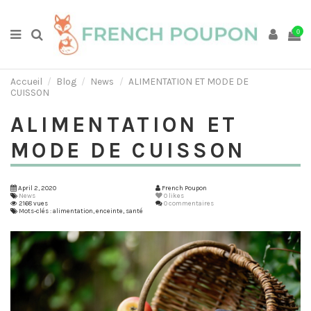
0
Accueil
Blog
News
ALIMENTATION ET MODE DE
CUISSON
ALIMENTATION ET
MODE DE CUISSON
April 2, 2020
French Poupon
News
0
likes
2168 vues
0 commentaires
Mots-clés : alimentation, enceinte, santé