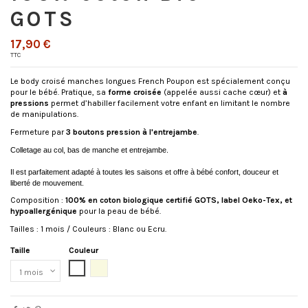
GOTS
17,90 €
TTC
Le body croisé manches longues French Poupon est spécialement conçu
pour le bébé. Pratique, sa
forme croisée
(appelée aussi cache cœur) et
à
pressions
permet d’habiller facilement votre enfant en limitant le nombre
de manipulations.
Fermeture par
3 boutons pression à l'entrejambe
.
Colletage au col, bas de manche et entrejambe.
Il est parfaitement adapté à toutes les saisons et offre à bébé confort, douceur et
liberté de mouvement.
Composition :
100% en coton biologique certifié GOTS, label Oeko-Tex, et
hypoallergénique
pour la peau de bébé.
Tailles : 1 mois / Couleurs : Blanc ou Ecru.
Taille
Couleur
Blanc
Écru