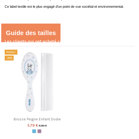
Ce label textile est le plus engagé d'un point de vue sociétal et environnemental.
Référence
8050-1 BLANC
Pas encore d'avis sur ce produit
Guide des tailles
Les clients qui ont acheté ce produit ont également acheté...
Promo !
-35%
Brosse Peigne Enfant Dodie
5,79 €
8,90 €
Bleu
Rose