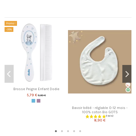
Les clients qui ont acheté ce produit ont également acheté...
Promo !
-1
-35%
Pa
Brosse Peigne Enfant Dodie
5,79 €
8,90 €
Bleu
Rose
Bavoir bébé - réglable 0-12 mois -
100% coton Bio GOTS
8,90 €