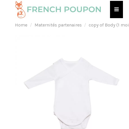
Home
Maternités partenaires
copy of Body (1 moi