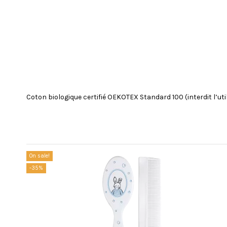
Coton biologique certifié OEKOTEX Standard 100 (interdit l’
Reference
8050-1 BLANC
No reviews
Customers who bought this product also bought:
On sale!
-35%