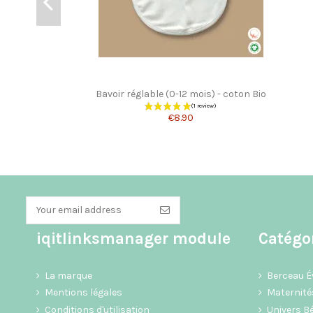
Bavoir réglable (0-12 mois) - coton Bio
€8.90
iqitlinksmanager module
Catégo
La marque
Berceau Év
Mentions légales
Maternité
Conditions d'utilisation
Univers B