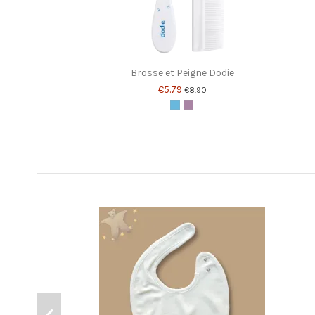
Brosse et Peigne Dodie
€5.79
€8.90
Blue
Pink
Customers who bought this product also bought: