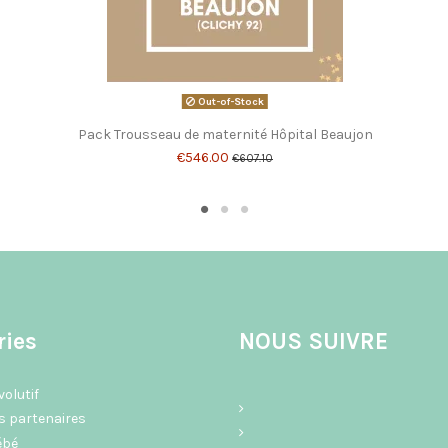
Out-of-Stock
Pack Trousseau de maternité Hôpital Beaujon
€546.00
€607.10
ries
NOUS SUIVRE
olutif
s partenaires
ébé